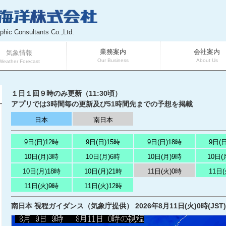
phic Consultants Co.,Ltd.
業務案内
会社案内
気象情報
Our Business
About Us
Weather Forecast
１日１回９時のみ更新（11:30頃）
アプリでは3時間毎の更新及び51時間先までの予想を掲載
日本
南日本
9日(日)12時
9日(日)15時
9日(日)18時
9日(日
10日(月)3時
10日(月)6時
10日(月)9時
10日(
10日(月)18時
10日(月)21時
11日(火)0時
11日(
11日(火)9時
11日(火)12時
南日本 視程ガイダンス（気象庁提供） 2026年8月11日(火)0時(JST