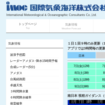
International Meteorological & Oceanographic Consultants Co.,Ltd.
トップページ
気象情報
Top
Weather Forecast
１日１回９時のみ更新（11
気象情報
アプリでは3時間毎の更新
波浪予想図
日本
レーダーアメダス･降水15時間予報
7日(金)12時
7
合成レーダー(5分)
8日(土)3時
アメダス
台風経路図
8日(土)18時
8
卓越天気
9日(日)9時
9
３時間降水量
南日本 視程ガイダンス（気象
６時間降水確率
発雷確率