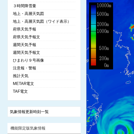
３時間降雪量
地上・高層天気図
地上・高層天気図（ワイド表示）
府県天気予報
府県天気予報文
週間天気予報
週間天気予報文
ひまわり９号画像
注意報・警報
推計天気
METAR電文
TAF電文
気象情報更新時刻一覧
機能限定版気象情報