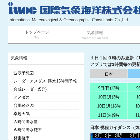
International Meteorological & Oceanographic Consultants Co.,Ltd.
トップページ
気象情報
Top
Weather Forecast
１日１回９時のみ更新（11
気象情報
アプリでは3時間毎の更新
波浪予想図
日本
レーダーアメダス･降水15時間予報
9日(日)12時
9
合成レーダー(5分)
10日(月)3時
1
アメダス
台風経路図
10日(月)18時
1
卓越天気
11日(火)9時
1
３時間降水量
日本 視程ガイダンス（気象庁
６時間降水確率
発雷確率