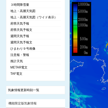
３時間降雪量
地上・高層天気図
地上・高層天気図（ワイド表示）
府県天気予報
府県天気予報文
週間天気予報
週間天気予報文
ひまわり９号画像
注意報・警報
推計天気
METAR電文
TAF電文
気象情報更新時刻一覧
機能限定版気象情報