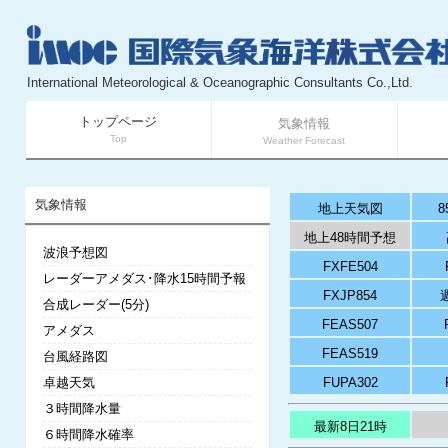
International Meteorological & Oceanographic Consultants Co.,Ltd.
トップページ
気象情報
Top
Weather Forecast
気象情報
地上天気図
8
地上48時間予想
波浪予想図
FXFE504
レーダーアメダス･降水15時間予報
FXJP854
合成レーダー(5分)
FEAS507
アメダス
FEAS519
台風経路図
卓越天気
FUPA302
３時間降水量
最新8日21時
６時間降水確率