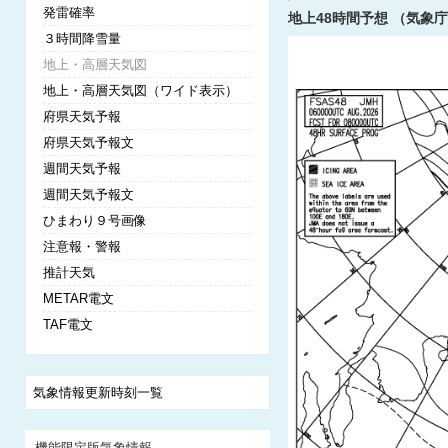
発雷確率
地上48時間予想 （気象庁提
３時間降雪量
地上・高層天気図
地上・高層天気図（ワイド表示）
府県天気予報
府県天気予報文
週間天気予報
週間天気予報文
ひまわり９号画像
注意報・警報
推計天気
METAR電文
TAF電文
気象情報更新時刻一覧
機能限定版気象情報