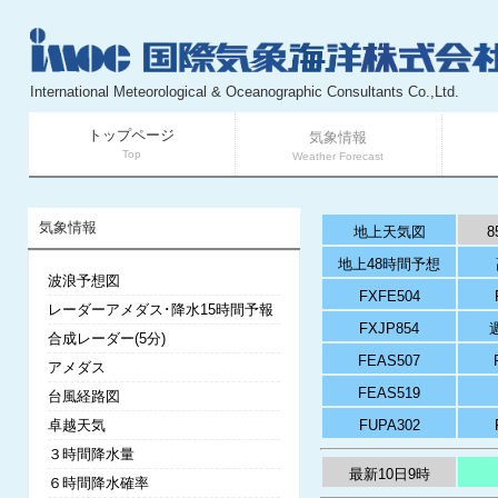
International Meteorological & Oceanographic Consultants Co.,Ltd.
トップページ
気象情報
Top
Weather Forecast
気象情報
地上天気図
8
地上48時間予想
波浪予想図
FXFE504
レーダーアメダス･降水15時間予報
FXJP854
合成レーダー(5分)
FEAS507
アメダス
FEAS519
台風経路図
卓越天気
FUPA302
３時間降水量
最新10日9時
６時間降水確率