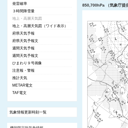
発雷確率
850,700hPa （気象庁提
３時間降雪量
地上・高層天気図
地上・高層天気図（ワイド表示）
府県天気予報
府県天気予報文
週間天気予報
週間天気予報文
ひまわり９号画像
注意報・警報
推計天気
METAR電文
TAF電文
気象情報更新時刻一覧
機能限定版気象情報