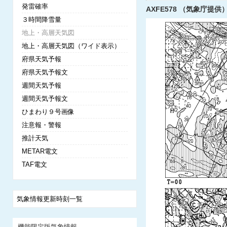
発雷確率
AXFE578 （気象庁提供）
３時間降雪量
地上・高層天気図
地上・高層天気図（ワイド表示）
府県天気予報
府県天気予報文
週間天気予報
週間天気予報文
ひまわり９号画像
注意報・警報
推計天気
METAR電文
TAF電文
気象情報更新時刻一覧
機能限定版気象情報