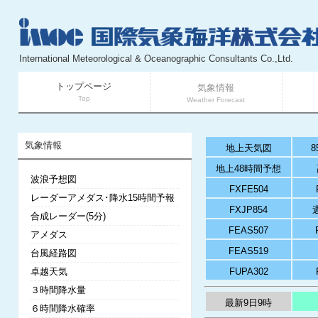
International Meteorological & Oceanographic Consultants Co.,Ltd.
トップページ
気象情報
Top
Weather Forecast
気象情報
地上天気図
8
地上48時間予想
波浪予想図
FXFE504
レーダーアメダス･降水15時間予報
FXJP854
合成レーダー(5分)
FEAS507
アメダス
FEAS519
台風経路図
卓越天気
FUPA302
３時間降水量
最新9日9時
６時間降水確率