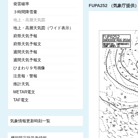
発雷確率
FUPA252 （気象庁提供）
３時間降雪量
地上・高層天気図
地上・高層天気図（ワイド表示）
府県天気予報
府県天気予報文
週間天気予報
週間天気予報文
ひまわり９号画像
注意報・警報
推計天気
METAR電文
TAF電文
気象情報更新時刻一覧
機能限定版気象情報