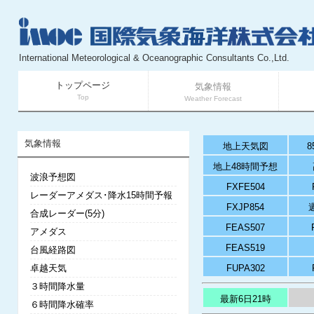
International Meteorological & Oceanographic Consultants Co.,Ltd.
トップページ
気象情報
Top
Weather Forecast
気象情報
地上天気図
8
地上48時間予想
波浪予想図
FXFE504
レーダーアメダス･降水15時間予報
FXJP854
合成レーダー(5分)
FEAS507
アメダス
FEAS519
台風経路図
卓越天気
FUPA302
３時間降水量
最新6日21時
６時間降水確率