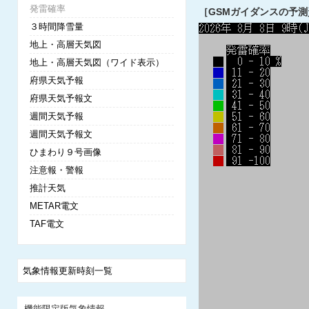
発雷確率
［GSMガイダンスの予測
３時間降雪量
地上・高層天気図
地上・高層天気図（ワイド表示）
府県天気予報
府県天気予報文
週間天気予報
週間天気予報文
ひまわり９号画像
注意報・警報
推計天気
METAR電文
TAF電文
気象情報更新時刻一覧
機能限定版気象情報