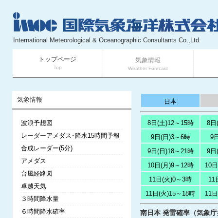
International Meteorological & Oceanographic Consultants Co.,Ltd.
トップページ
気象情報
Top
Weather Forecast
気象情報
日本
波浪予想図
8日(土)12～15時
8日
レーダーアメダス･降水15時間予報
9日(日)3～6時
9
合成レーダー(5分)
9日(日)18～21時
9日
アメダス
10日(月)9～12時
10日
台風経路図
11日(火)0～3時
11
卓越天気
11日(火)15～18時
11日
３時間降水量
６時間降水確率
南日本 発雷確率（気象庁提供