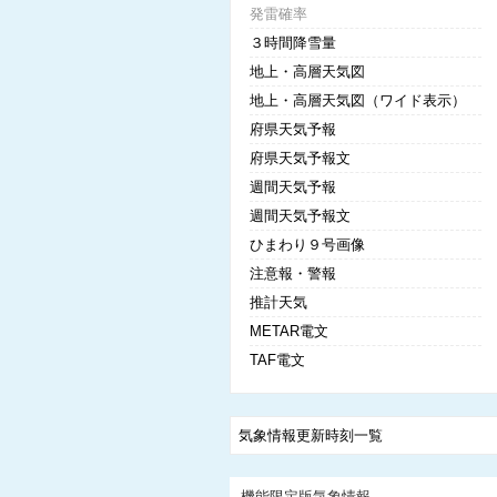
発雷確率
３時間降雪量
地上・高層天気図
地上・高層天気図（ワイド表示）
府県天気予報
府県天気予報文
週間天気予報
週間天気予報文
ひまわり９号画像
注意報・警報
推計天気
METAR電文
TAF電文
気象情報更新時刻一覧
機能限定版気象情報