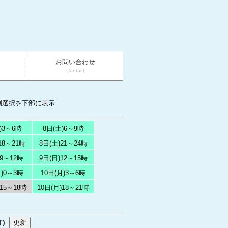
お問い合わせ
Contact
刻選択を下部に表示
)3～6時
8日(土)6～9時
18～21時
8日(土)21～24時
)9～12時
9日(日)12～15時
月)0～3時
10日(月)3～6時
)15～18時
10日(月)18～21時
T)
更新