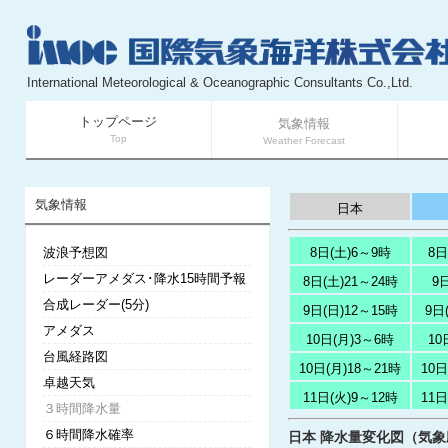
International Meteorological & Oceanographic Consultants Co.,Ltd.
トップページ
気象情報
Top
Weather Forecast
気象情報
日本
波浪予想図
8日(土)6～9時
8日
レーダーアメダス･降水15時間予報
8日(土)21～24時
9
合成レーダー(5分)
9日(日)12～15時
9日
アメダス
10日(月)3～6時
10
台風経路図
10日(月)18～21時
10日
卓越天気
11日(火)9～12時
11日
３時間降水量
６時間降水確率
日本 降水量変化図（気