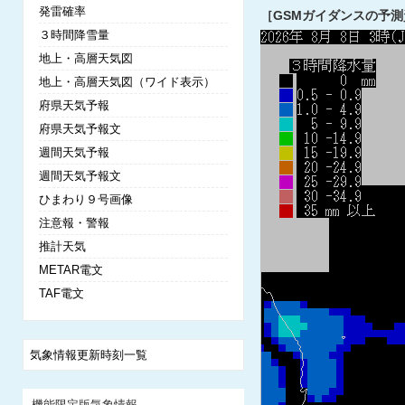
発雷確率
［GSMガイダンスの予測
３時間降雪量
地上・高層天気図
地上・高層天気図（ワイド表示）
府県天気予報
府県天気予報文
週間天気予報
週間天気予報文
ひまわり９号画像
注意報・警報
推計天気
METAR電文
TAF電文
気象情報更新時刻一覧
機能限定版気象情報