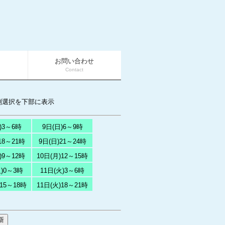
お問い合わせ
Contact
刻選択を下部に表示
)3～6時
9日(日)6～9時
18～21時
9日(日)21～24時
)9～12時
10日(月)12～15時
火)0～3時
11日(火)3～6時
)15～18時
11日(火)18～21時
新