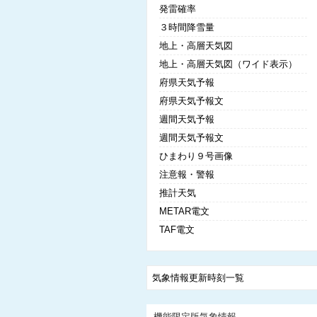
発雷確率
３時間降雪量
地上・高層天気図
地上・高層天気図（ワイド表示）
府県天気予報
府県天気予報文
週間天気予報
週間天気予報文
ひまわり９号画像
注意報・警報
推計天気
METAR電文
TAF電文
気象情報更新時刻一覧
機能限定版気象情報