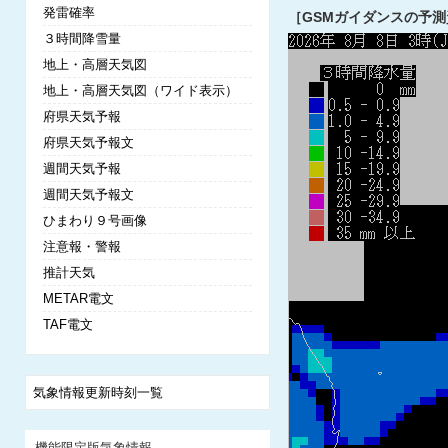
発雷確率
［GSMガイダンスの予測
３時間降雪量
地上・高層天気図
地上・高層天気図（ワイド表示）
府県天気予報
府県天気予報文
週間天気予報
週間天気予報文
ひまわり９号画像
注意報・警報
推計天気
METAR電文
TAF電文
気象情報更新時刻一覧
機能限定版気象情報