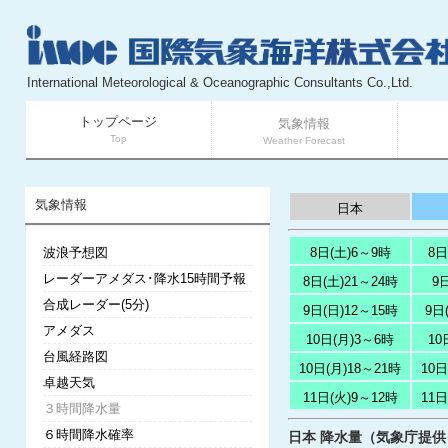
International Meteorological & Oceanographic Consultants Co.,Ltd.
トップページ
気象情報
Top
Weather Forecast
気象情報
日本
波浪予想図
8日(土)6～9時
8日
レーダーアメダス･降水15時間予報
8日(土)21～24時
9
合成レーダー(5分)
9日(日)12～15時
9日
アメダス
10日(月)3～6時
10
台風経路図
10日(月)18～21時
10日
卓越天気
11日(火)9～12時
11日
３時間降水量
６時間降水確率
日本 降水量（気象庁提供） 