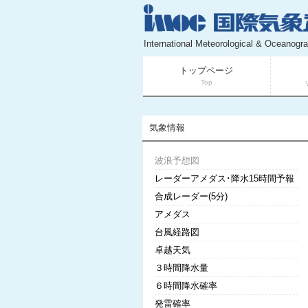
International Meteorological & Oceanogra
トップページ
Top
気象情報
波浪予想図
レーダーアメダス･降水15時間予報
合成レーダー(5分)
アメダス
台風経路図
卓越天気
３時間降水量
６時間降水確率
発雷確率