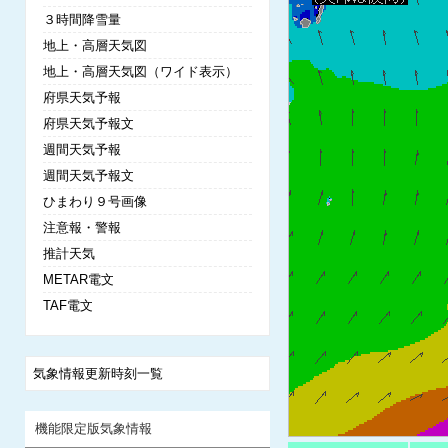
３時間降雪量
地上・高層天気図
地上・高層天気図（ワイド表示）
府県天気予報
府県天気予報文
週間天気予報
週間天気予報文
ひまわり９号画像
注意報・警報
推計天気
METAR電文
TAF電文
気象情報更新時刻一覧
機能限定版気象情報