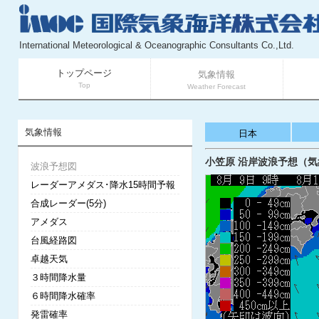
International Meteorological & Oceanographic Consultants Co.,Ltd.
トップページ
気象情報
Top
Weather Forecast
気象情報
日本
小笠原 沿岸波浪予想（気象庁
波浪予想図
レーダーアメダス･降水15時間予報
合成レーダー(5分)
アメダス
台風経路図
卓越天気
３時間降水量
６時間降水確率
発雷確率