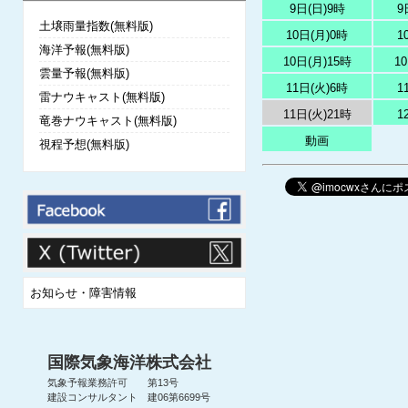
9日(日)9時
9
土壌雨量指数(無料版)
10日(月)0時
1
海洋予報(無料版)
10日(月)15時
1
雲量予報(無料版)
11日(火)6時
1
雷ナウキャスト(無料版)
11日(火)21時
1
竜巻ナウキャスト(無料版)
動画
視程予想(無料版)
お知らせ・障害情報
国際気象海洋株式会社
気象予報業務許可 第13号
建設コンサルタント 建06第6699号