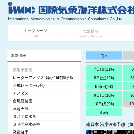
International Meteorological & Oceanographic Consultants Co.,Ltd.
トップページ
気象情報
Top
Weather Forecast
気象情報
日本
7日(金)21時
波浪予想図
レーダーアメダス･降水15時間予報
8日(土)12時
8
合成レーダー(5分)
9日(日)3時
アメダス
9日(日)18時
9
台風経路図
10日(月)9時
1
卓越天気
動画
３時間降水量
６時間降水確率
南日本 沿岸波浪予想（気象庁
発雷確率