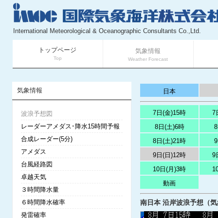
International Meteorological & Oceanographic Consultants Co.,Ltd.
トップページ
気象情報
Top
Weather Forecast
気象情報
日本
7日(金)15時
7
波浪予想図
レーダーアメダス･降水15時間予報
8日(土)6時
合成レーダー(5分)
8日(土)21時
アメダス
9日(日)12時
9
台風経路図
10日(月)3時
1
卓越天気
動画
３時間降水量
６時間降水確率
南日本 沿岸波浪予想（気象庁
発雷確率