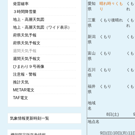
愛知
晴れ時々くも
くも
発雷確率
県
り
れ
３時間降雪量
地上・高層天気図
三重
くもり後晴れ
くも
県
れ
地上・高層天気図（ワイド表示）
府県天気予報
新潟
くもり
くも
県
府県天気予報文
週間天気予報
富山
くもり
くも
週間天気予報文
県
ひまわり９号画像
石川
くもり
くも
注意報・警報
県
推計天気
福井
くもり
くも
METAR電文
県
TAF電文
地域
名
8日(土)
気象情報更新時刻一覧
地点名
9日(日)
10日(月)
11
機能限定版気象情報