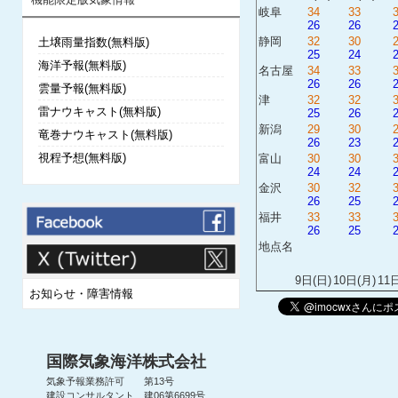
岐阜
34
33
26
26
静岡
32
30
土壌雨量指数(無料版)
25
24
海洋予報(無料版)
名古屋
34
33
26
26
雲量予報(無料版)
津
32
32
雷ナウキャスト(無料版)
25
26
新潟
29
30
竜巻ナウキャスト(無料版)
26
23
視程予想(無料版)
富山
30
30
24
24
金沢
30
32
26
25
福井
33
33
26
25
地点名
9日(日)
10日(月)
11
お知らせ・障害情報
国際気象海洋株式会社
気象予報業務許可 第13号
建設コンサルタント 建06第6699号