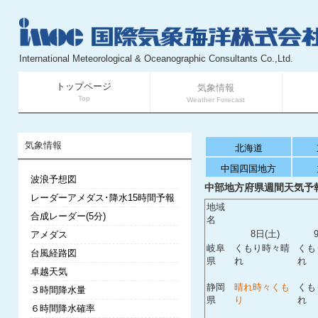
International Meteorological & Oceanographic Consultants Co.,Ltd.
トップページ
気象情報
Top
Weather Forecast
気象情報
北海道
中国四国地方
波浪予想図
中部地方府県週間天気予報
レーダーアメダス･降水15時間予報
地域
合成レーダー(5分)
名
8日(土)
アメダス
岐阜
くもり時々晴
くも
台風経路図
県
れ
れ
卓越天気
静岡
晴れ時々くも
くも
３時間降水量
県
り
れ
６時間降水確率