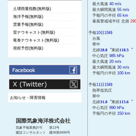
最大風速
40 m/s
土壌雨量指数(無料版)
最大瞬間風速
55 m/s
予報円の半径
65 km
海洋予報(無料版)
暴風警戒域半径 北側
29
雲量予報(無料版)
雷ナウキャスト(無料版)
予報
10日15時
台風
竜巻ナウキャスト(無料版)
華中
視程予想(無料版)
北緯
28.8゜
東経
118.5゜
中心気圧
985 hPa
最大風速
20 m/s
最大瞬間風速
30 m/s
予報円の半径
100 km
予報
11日15時
熱帯低気圧
華中
お知らせ・障害情報
北緯
31.0゜
東経
115.6゜
中心気圧
990 hPa
予報円の半径
150 km
国際気象海洋株式会社
気象予報業務許可 第13号
建設コンサルタント 建06第6699号