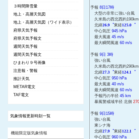
３時間降雪量
予報
8日17時
大型の非常に強い台風
地上・高層天気図
久米島の西北西約190km
地上・高層天気図（ワイド表示）
北緯
26.9゜
東経
125.0゜
府県天気予報
中心気圧
945 hPa
最大風速
45 m/s
府県天気予報文
最大瞬間風速
60 m/s
週間天気予報
週間天気予報文
予報
9日 3時
強い台風
ひまわり９号画像
久米島の西北西約290km
注意報・警報
北緯
27.3゜
東経
124.1゜
中心気圧
950 hPa
推計天気
最大風速
40 m/s
METAR電文
最大瞬間風速
60 m/s
TAF電文
予報円の半径
45 km
暴風警戒域半径 北側
27
予報
9日15時
気象情報更新時刻一覧
強い台風
東シナ海
北緯
27.9゜
東経
122.1゜
機能限定版気象情報
中心気圧
960 hPa