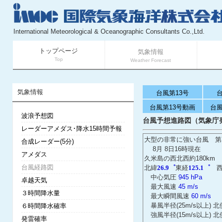
International Meteorological & Oceanographic Consultants Co.,Ltd.
トップページ
気象情報
Top
Weather Forecast
気象情報
台風第13号
台
台風第13号動画
台風
波浪予想図
台風予想進路図（気象庁
レーダーアメダス･降水15時間予報
大型の非常に強い台風 第
合成レーダー(5分)
8月 8日16時現在
アメダス
久米島の西北西約180km
台風経路図
北緯
26.9゜
東経
125.1゜
西
中心気圧
945 hPa
卓越天気
最大風速
45 m/s
３時間降水量
最大瞬間風速
60 m/s
暴風半径(25m/s以上) 北
６時間降水確率
強風半径(15m/s以上) 北
発雷確率