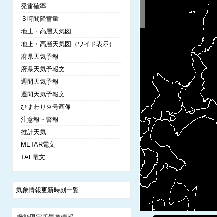
発雷確率
３時間降雪量
地上・高層天気図
地上・高層天気図（ワイド表示）
府県天気予報
府県天気予報文
週間天気予報
週間天気予報文
ひまわり９号画像
注意報・警報
推計天気
METAR電文
TAF電文
気象情報更新時刻一覧
機能限定版気象情報