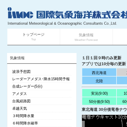
International Meteorological & Oceanographic Consultants Co.,Ltd.
トップページ
気象情報
Top
Weather Forecast
１日１回９時のみ更新
気象情報
アプリでは10分毎の更新
波浪予想図
西北海道
レーダーアメダス･降水15時間予報
北陸
合成レーダー(5分)
実況(9:00)
1
アメダス
台風経路図
50分後(9:50)
60
卓越天気
東北海道 30分後竜巻ナウキ
３時間降水量
６時間降水確率