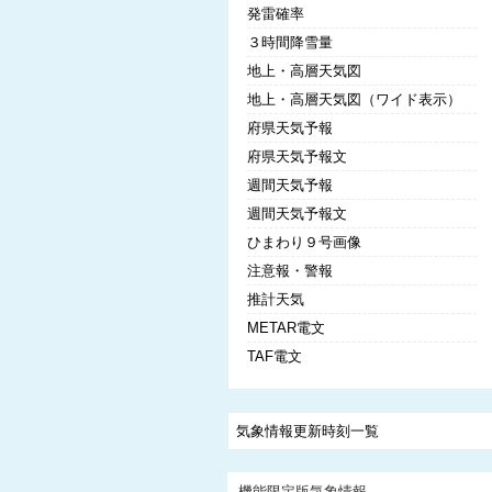
発雷確率
３時間降雪量
地上・高層天気図
地上・高層天気図（ワイド表示）
府県天気予報
府県天気予報文
週間天気予報
週間天気予報文
ひまわり９号画像
注意報・警報
推計天気
METAR電文
TAF電文
気象情報更新時刻一覧
機能限定版気象情報