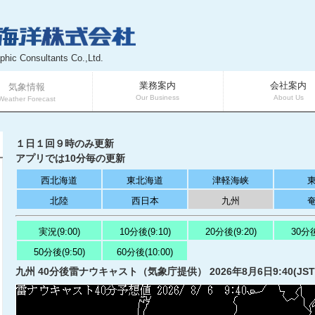
phic Consultants Co.,Ltd.
業務案内
会社案内
気象情報
Our Business
About Us
Weather Forecast
１日１回９時のみ更新
アプリでは10分毎の更新
西北海道
東北海道
津軽海峡
北陸
西日本
九州
実況(9:00)
10分後(9:10)
20分後(9:20)
30分後
50分後(9:50)
60分後(10:00)
九州 40分後雷ナウキャスト（気象庁提供） 2026年8月6日9:40(JS