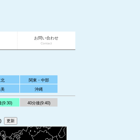
お問い合わせ
Contact
東北
関東・中部
奄美
沖縄
(9:30)
40分後(9:40)
T)
更新