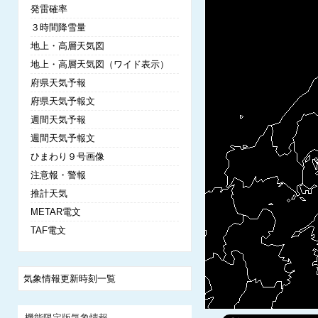
発雷確率
３時間降雪量
地上・高層天気図
地上・高層天気図（ワイド表示）
府県天気予報
府県天気予報文
週間天気予報
週間天気予報文
ひまわり９号画像
注意報・警報
推計天気
METAR電文
TAF電文
気象情報更新時刻一覧
機能限定版気象情報