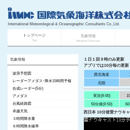
International Meteorological & Oceanographic Consultants Co.,Ltd.
トップページ
気象情報
Top
Weather Forecast
１日１回９時のみ更新
気象情報
アプリでは10分毎の更新
波浪予想図
西北海道
レーダーアメダス･降水15時間予報
北陸
合成レーダー(5分)
実況(9:00)
1
アメダス
台風経路図
50分後(9:50)
60
卓越天気
西日本 10分後雷ナウキャス
３時間降水量
６時間降水確率