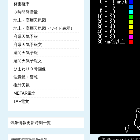
発雷確率
３時間降雪量
地上・高層天気図
地上・高層天気図（ワイド表示）
府県天気予報
府県天気予報文
週間天気予報
週間天気予報文
ひまわり９号画像
注意報・警報
推計天気
METAR電文
TAF電文
気象情報更新時刻一覧
機能限定版気象情報