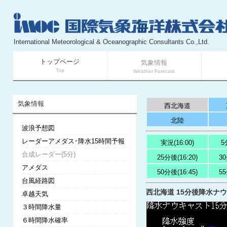
International Meteorological & Oceanographic Consultants Co.,Ltd.
トップページ
気象情報
Top
Weather Forecast
気象情報
西北海道
北陸
波浪予想図
レーダーアメダス･降水15時間予報
実況(16:00)
5
合成レーダー(5分)
25分後(16:20)
30
アメダス
50分後(16:45)
55
台風経路図
西北海道 15分後降水ナウキ
卓越天気
３時間降水量
６時間降水確率