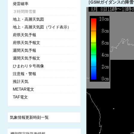
［GSMガイダンスの降
発雷確率
３時間降雪量
地上・高層天気図
地上・高層天気図（ワイド表示）
府県天気予報
府県天気予報文
週間天気予報
週間天気予報文
ひまわり９号画像
注意報・警報
推計天気
METAR電文
TAF電文
気象情報更新時刻一覧
機能限定版気象情報