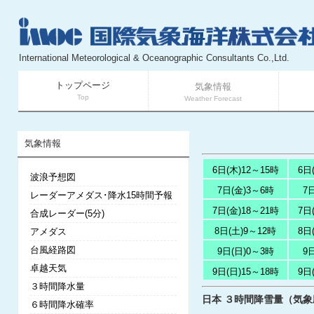
International Meteorological & Oceanographic Consultants Co.,Ltd.
トップページ
気象情報
Top
Weather Forecast
気象情報
6日(木)12～15時
6日
波浪予想図
7日(金)3～6時
7
レーダーアメダス･降水15時間予報
7日(金)18～21時
7日
合成レーダー(5分)
8日(土)9～12時
8日
アメダス
台風経路図
9日(日)0～3時
9
卓越天気
9日(日)15～18時
9日
３時間降水量
日本 ３時間降雪量（気象庁提
６時間降水確率