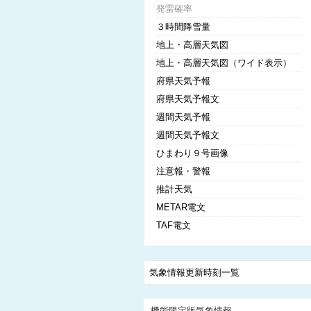
発雷確率
３時間降雪量
地上・高層天気図
地上・高層天気図（ワイド表示）
府県天気予報
府県天気予報文
週間天気予報
週間天気予報文
ひまわり９号画像
注意報・警報
推計天気
METAR電文
TAF電文
気象情報更新時刻一覧
機能限定版気象情報