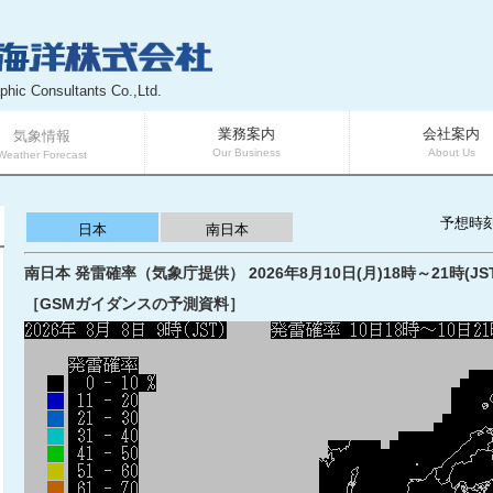
phic Consultants Co.,Ltd.
業務案内
会社案内
気象情報
Our Business
About Us
Weather Forecast
予想時
日本
南日本
南日本 発雷確率（気象庁提供） 2026年8月10日(月)18時～21時(JS
［GSMガイダンスの予測資料］