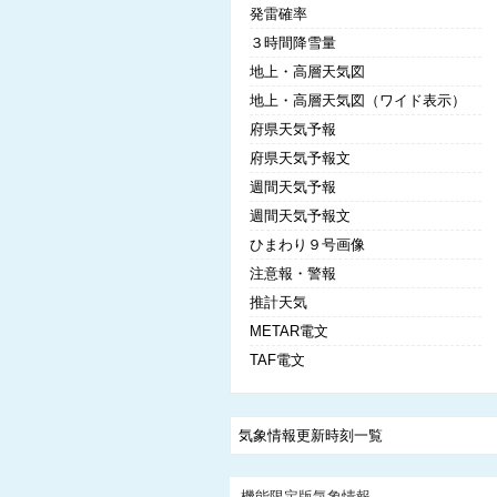
発雷確率
３時間降雪量
地上・高層天気図
地上・高層天気図（ワイド表示）
府県天気予報
府県天気予報文
週間天気予報
週間天気予報文
ひまわり９号画像
注意報・警報
推計天気
METAR電文
TAF電文
気象情報更新時刻一覧
機能限定版気象情報