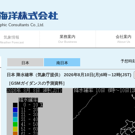
phic Consultants Co.,Ltd.
業務案内
会社案内
気象情報
Our Business
About Us
Weather Forecast
予想時
日本
南日本
日本 降水確率（気象庁提供） 2026年8月10日(月)6時～12時(JST)
［GSMガイダンスの予測資料］