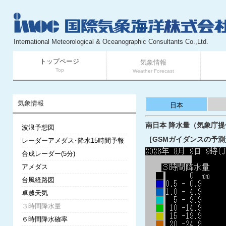
International Meteorological & Oceanographic Consultants Co.,Ltd.
トップページ
気象情報
Top
Weather Forecast
気象情報
日本
南日本 降水量（気象庁提供）
波浪予想図
［GSMガイダンスの予測
レーダーアメダス･降水15時間予報
合成レーダー(5分)
アメダス
台風経路図
卓越天気
３時間降水量
６時間降水確率