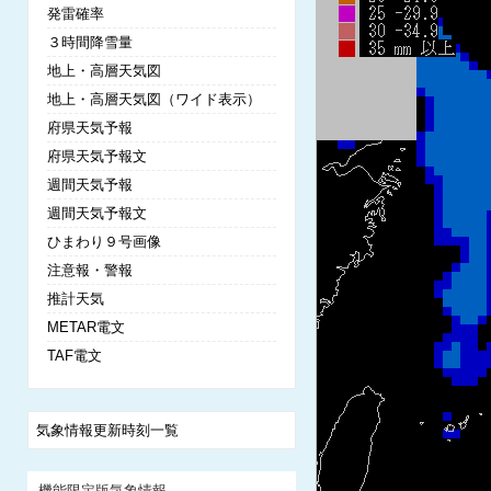
発雷確率
３時間降雪量
地上・高層天気図
地上・高層天気図（ワイド表示）
府県天気予報
府県天気予報文
週間天気予報
週間天気予報文
ひまわり９号画像
注意報・警報
推計天気
METAR電文
TAF電文
気象情報更新時刻一覧
機能限定版気象情報