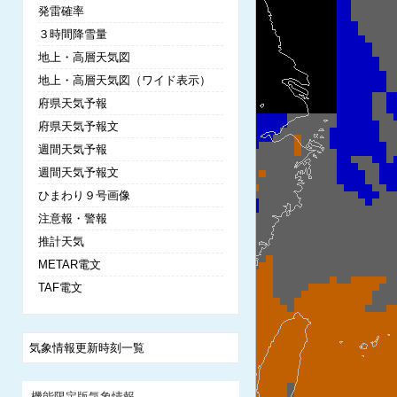
発雷確率
３時間降雪量
地上・高層天気図
地上・高層天気図（ワイド表示）
府県天気予報
府県天気予報文
週間天気予報
週間天気予報文
ひまわり９号画像
注意報・警報
推計天気
METAR電文
TAF電文
気象情報更新時刻一覧
機能限定版気象情報