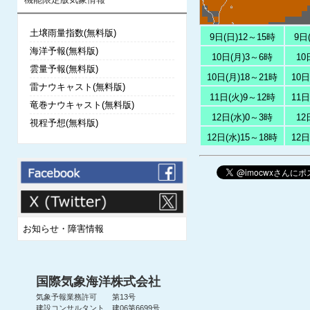
土壌雨量指数(無料版)
9日(日)12～15時
9日
海洋予報(無料版)
10日(月)3～6時
10
雲量予報(無料版)
10日(月)18～21時
10日
雷ナウキャスト(無料版)
11日(火)9～12時
11日
竜巻ナウキャスト(無料版)
12日(水)0～3時
12
視程予想(無料版)
12日(水)15～18時
12日
お知らせ・障害情報
国際気象海洋株式会社
気象予報業務許可 第13号
建設コンサルタント 建06第6699号