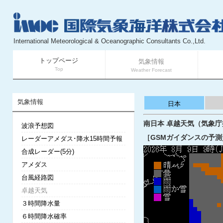
International Meteorological & Oceanographic Consultants Co.,Ltd.
トップページ
気象情報
Top
Weather Forecast
気象情報
日本
南日本 卓越天気（気象庁提供
波浪予想図
［GSMガイダンスの予測
レーダーアメダス･降水15時間予報
合成レーダー(5分)
アメダス
台風経路図
卓越天気
３時間降水量
６時間降水確率