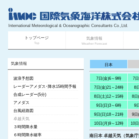
International Meteorological & Oceanographic Consultants Co.,Ltd.
トップページ
気象情報
Top
Weather Forecast
気象情報
日本
波浪予想図
7日(金)6～9時
7日
レーダーアメダス･降水15時間予報
7日(金)21～24時
8
合成レーダー(5分)
8日(土)12～15時
8日
アメダス
9日(日)3～6時
9
台風経路図
9日(日)18～21時
9日
卓越天気
10日(月)9～12時
10日
３時間降水量
６時間降水確率
南日本 卓越天気（気象庁提供