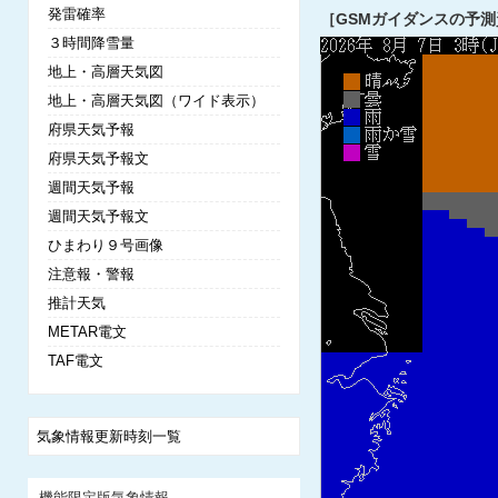
発雷確率
［GSMガイダンスの予測
３時間降雪量
地上・高層天気図
地上・高層天気図（ワイド表示）
府県天気予報
府県天気予報文
週間天気予報
週間天気予報文
ひまわり９号画像
注意報・警報
推計天気
METAR電文
TAF電文
気象情報更新時刻一覧
機能限定版気象情報