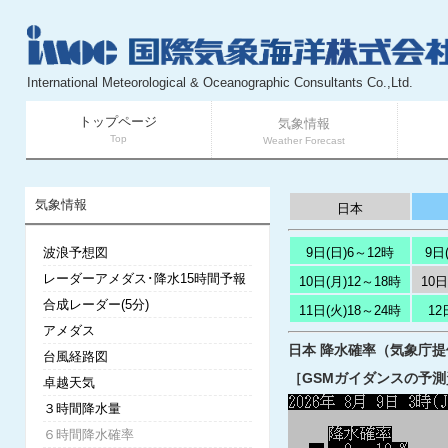
International Meteorological & Oceanographic Consultants Co.,Ltd.
トップページ
気象情報
Top
Weather Forecast
気象情報
日本
波浪予想図
9日(日)6～12時
9日
レーダーアメダス･降水15時間予報
10日(月)12～18時
10日
合成レーダー(5分)
11日(火)18～24時
12
アメダス
日本 降水確率（気象庁提供）
台風経路図
［GSMガイダンスの予測
卓越天気
３時間降水量
６時間降水確率