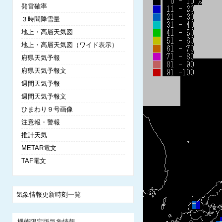
発雷確率
３時間降雪量
地上・高層天気図
地上・高層天気図（ワイド表示）
府県天気予報
府県天気予報文
週間天気予報
週間天気予報文
ひまわり９号画像
注意報・警報
推計天気
METAR電文
TAF電文
気象情報更新時刻一覧
機能限定版気象情報