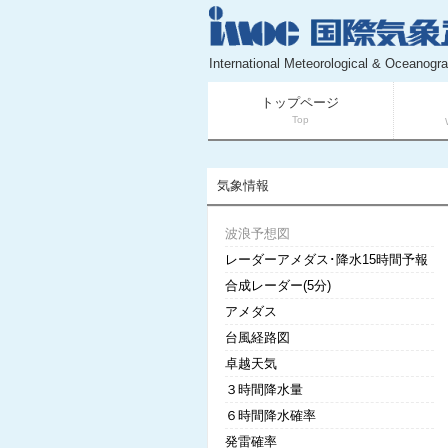
International Meteorological & Oceanogra
トップページ
Top
気象情報
波浪予想図
レーダーアメダス･降水15時間予報
合成レーダー(5分)
アメダス
台風経路図
卓越天気
３時間降水量
６時間降水確率
発雷確率