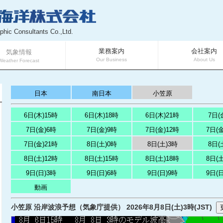
phic Consultants Co.,Ltd.
業務案内
会社案内
気象情報
Our Business
About Us
Weather Forecast
日本
南日本
小笠原
6日(木)15時
6日(木)18時
6日(木)21時
7日(
7日(金)6時
7日(金)9時
7日(金)12時
7日(金
7日(金)21時
8日(土)0時
8日(土)3時
8日(
8日(土)12時
8日(土)15時
8日(土)18時
8日(土
9日(日)3時
9日(日)6時
9日(日)9時
9日(日
動画
小笠原 沿岸波浪予想（気象庁提供） 2026年8月8日(土)3時(JST)