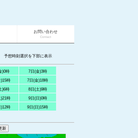
お問い合わせ
Contact
予想時刻選択を下部に表示
金)0時
7日(金)3時
)15時
7日(金)18時
土)6時
8日(土)9時
)21時
9日(日)0時
)12時
9日(日)15時
更新