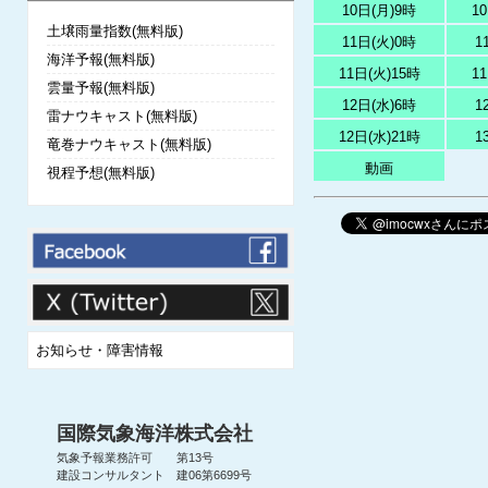
10日(月)9時
1
土壌雨量指数(無料版)
11日(火)0時
1
海洋予報(無料版)
11日(火)15時
1
雲量予報(無料版)
12日(水)6時
1
雷ナウキャスト(無料版)
12日(水)21時
1
竜巻ナウキャスト(無料版)
動画
視程予想(無料版)
お知らせ・障害情報
国際気象海洋株式会社
気象予報業務許可 第13号
建設コンサルタント 建06第6699号