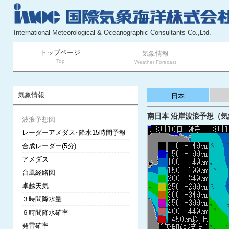
International Meteorological & Oceanographic Consultants Co.,Ltd.
トップページ
気象情報
Top
Weather Forecast
気象情報
日本
南日本 沿岸波浪予想（気象庁
波浪予想図
レーダーアメダス･降水15時間予報
合成レーダー(5分)
アメダス
台風経路図
卓越天気
３時間降水量
６時間降水確率
発雷確率