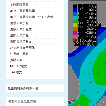
３時間降雪量
地上・高層天気図
地上・高層天気図（ワイド表示）
府県天気予報
府県天気予報文
週間天気予報
週間天気予報文
ひまわり９号画像
注意報・警報
推計天気
METAR電文
TAF電文
気象情報更新時刻一覧
機能限定版気象情報