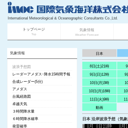
International Meteorological & Oceanographic Consultants Co.,Ltd.
トップページ
気象情報
Top
Weather Forecast
気象情報
日本
8日(土)21時
波浪予想図
レーダーアメダス･降水15時間予報
9日(日)12時
9
合成レーダー(5分)
10日(月)3時
1
アメダス
10日(月)18時
1
台風経路図
11日(火)9時
1
卓越天気
動画
３時間降水量
６時間降水確率
日本 沿岸波浪予想（気象庁提
発雷確率