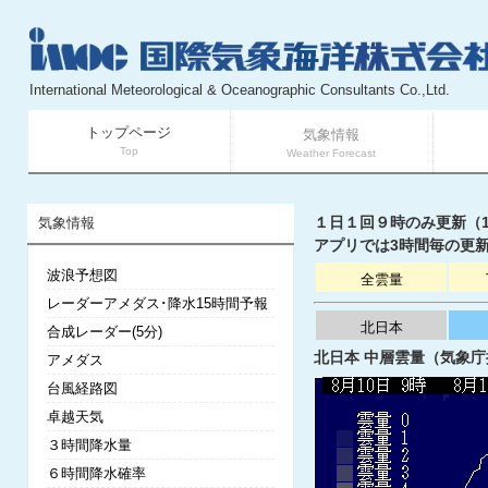
International Meteorological & Oceanographic Consultants Co.,Ltd.
トップページ
気象情報
Top
Weather Forecast
１日１回９時のみ更新（11
気象情報
アプリでは3時間毎の更新
波浪予想図
全雲量
レーダーアメダス･降水15時間予報
北日本
合成レーダー(5分)
北日本 中層雲量（気象庁提
アメダス
台風経路図
卓越天気
３時間降水量
６時間降水確率