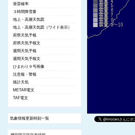
発雷確率
３時間降雪量
地上・高層天気図
地上・高層天気図（ワイド表示）
府県天気予報
府県天気予報文
週間天気予報
週間天気予報文
ひまわり９号画像
注意報・警報
推計天気
METAR電文
TAF電文
気象情報更新時刻一覧
機能限定版気象情報