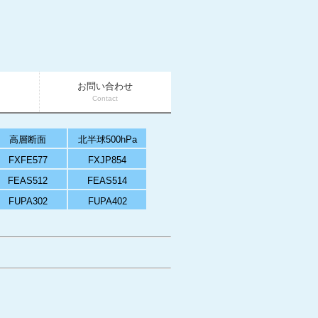
お問い合わせ
Contact
高層断面
北半球500hPa
FXFE577
FXJP854
FEAS512
FEAS514
FUPA302
FUPA402