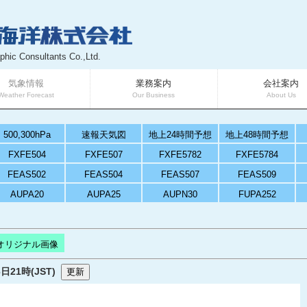
phic Consultants Co.,Ltd.
気象情報
業務案内
会社案内
Weather Forecast
Our Business
About Us
500,300hPa
速報天気図
地上24時間予想
地上48時間予想
FXFE504
FXFE507
FXFE5782
FXFE5784
FEAS502
FEAS504
FEAS507
FEAS509
AUPA20
AUPA25
AUPN30
FUPA252
オリジナル画像
日21時(JST)
更新