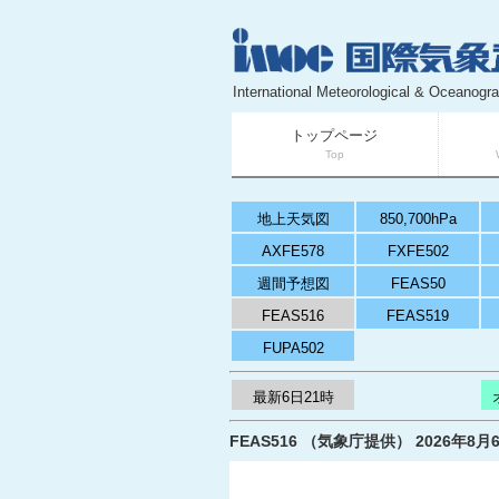
International Meteorological & Oceanogra
トップページ
Top
地上天気図
850,700hPa
AXFE578
FXFE502
週間予想図
FEAS50
FEAS516
FEAS519
FUPA502
最新6日21時
FEAS516 （気象庁提供） 2026年8月6